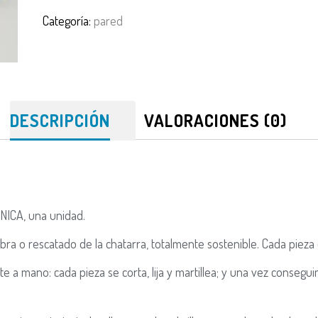
con
Categoría:
pared
madera
cantidad
DESCRIPCIÓN
VALORACIONES (0)
NICA, una unidad.
obra o rescatado de la chatarra, totalmente sostenible.
Cada pieza 
nte a mano:
cada pieza se corta, lija y martillea; y una vez conse