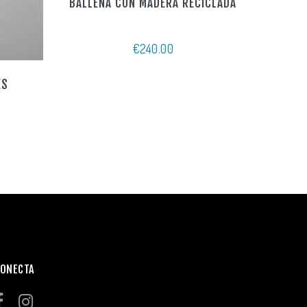
BALLENA CON MADERA RECICLADA
€
240.00
ES
ONECTA