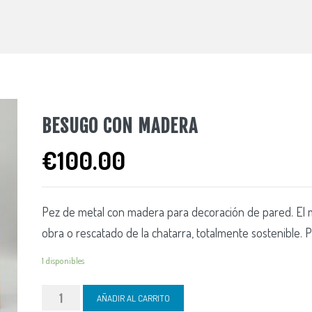
BESUGO CON MADERA
€
100.00
Pez de metal con madera para decoración de pared. El me
obra o rescatado de la chatarra, totalmente sostenible. 
1 disponibles
Besugo
AÑADIR AL CARRITO